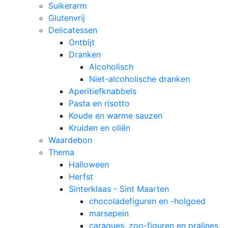
Suikerarm
Glutenvrij
Delicatessen
Ontbijt
Dranken
Alcoholisch
Niet-alcoholische dranken
Aperitiefknabbels
Pasta en risotto
Koude en warme sauzen
Kruiden en oliën
Waardebon
Thema
Halloween
Herfst
Sinterklaas - Sint Maarten
chocoladefiguren en -holgoed
marsepein
caraques, zoo-figuren en pralines