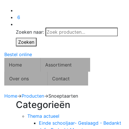
6
Zoeken naar:
Zoeken
Bestel online
Home
Assortiment
Over ons
Contact
Home
→
Producten
→
Snoeptaarten
Categorieën
Thema actueel
Einde schooljaar- Geslaagd - Bedankt