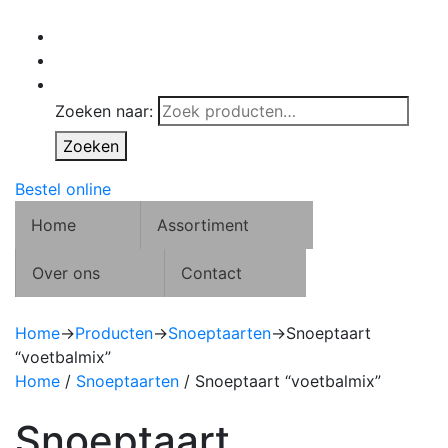
Zoeken naar:
Zoeken
Bestel online
Home
Assortiment
Over ons
Contact
Home
→
Producten
→
Snoeptaarten
→
Snoeptaart
“voetbalmix”
Home
/
Snoeptaarten
/ Snoeptaart “voetbalmix”
Snoeptaart