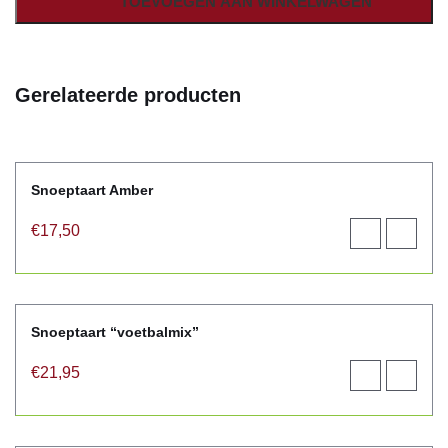
TOEVOEGEN AAN WINKELWAGEN
Gerelateerde producten
Snoeptaart Amber
€
17,50
Toevoegen
View
aan
product
winkelwagen
Snoeptaart “voetbalmix”
€
21,95
Toevoegen
View
aan
product
winkelwagen