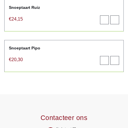
Snoeptaart Ruiz
€
24,15
Toevoegen
View
aan
product
winkelwagen
Snoeptaart Pipo
€
20,30
Toevoegen
View
aan
product
winkelwagen
Contacteer ons