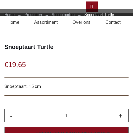
Home
→
Producten
→
Snoeptaarten
→
Snoeptaart Turtle
Home
Assortiment
Over ons
Contact
Snoeptaart Turtle
€
19,65
Snoeptaart, 15 cm
Snoeptaart
-
+
Turtle
aantal