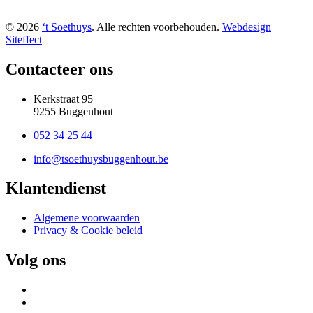
© 2026
‘t Soethuys
. Alle rechten voorbehouden.
Webdesign
Siteffect
Contacteer ons
Kerkstraat 95
9255 Buggenhout
052 34 25 44
info@tsoethuysbuggenhout.be
Klantendienst
Algemene voorwaarden
Privacy & Cookie beleid
Volg ons