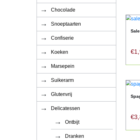
Chocolade
Snoeptaarten
Sale
Confiserie
€
1
Koeken
Marsepein
Suikerarm
Glutenvrij
Spag
Delicatessen
€
3
Ontbijt
Dranken