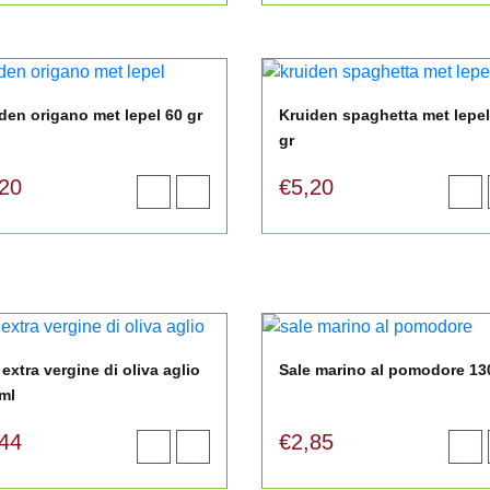
winkelwagen
wink
den origano met lepel 60 gr
Kruiden spaghetta met lepel
gr
,20
€
5,20
Toevoegen
View
Toev
aan
product
aan
winkelwagen
wink
 extra vergine di oliva aglio
Sale marino al pomodore 13
ml
,44
€
2,85
Toevoegen
View
Toev
aan
product
aan