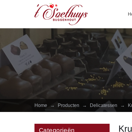
H
Home
→
Producten
→
Delicatessen
→
K
Kru
Categorieën