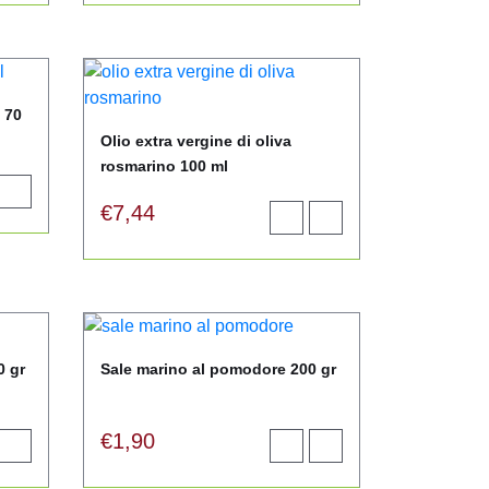
elwagen
winkelwagen
 70
Olio extra vergine di oliva
rosmarino 100 ml
oegen
View
€
7,44
product
Toevoegen
View
elwagen
aan
product
winkelwagen
0 gr
Sale marino al pomodore 200 gr
€
1,90
oegen
View
Toevoegen
View
product
aan
product