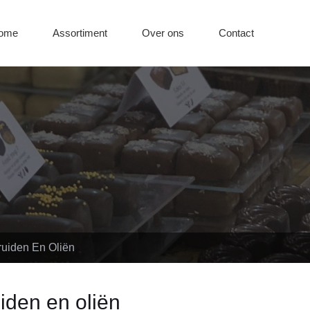
ome
Assortiment
Over ons
Contact
ruiden En Oliën
iden en oliën