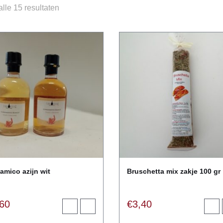
alle 15 resultaten
amico azijn wit
Bruschetta mix zakje 100 gr
,60
€
3,40
Toevoegen
View
Toev
aan
product
aan