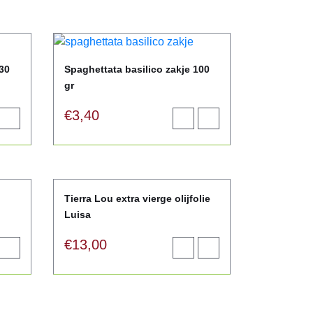
elwagen
winkelwagen
130
Spaghettata basilico zakje 100
gr
€
3,40
oegen
View
Toevoegen
View
product
aan
product
elwagen
winkelwagen
Tierra Lou extra vierge olijfolie
Luisa
€
13,00
oegen
View
Toevoegen
View
product
aan
product
elwagen
winkelwagen