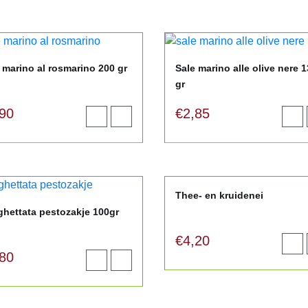
winkelwagen
wink
 marino al rosmarino 200 gr
Sale marino alle olive nere 
gr
,90
€
2,85
Toevoegen
View
Toev
aan
product
aan
winkelwagen
wink
Thee- en kruidenei
hettata pestozakje 100gr
€
4,20
Toev
,80
Toevoegen
View
aan
aan
product
wink
winkelwagen