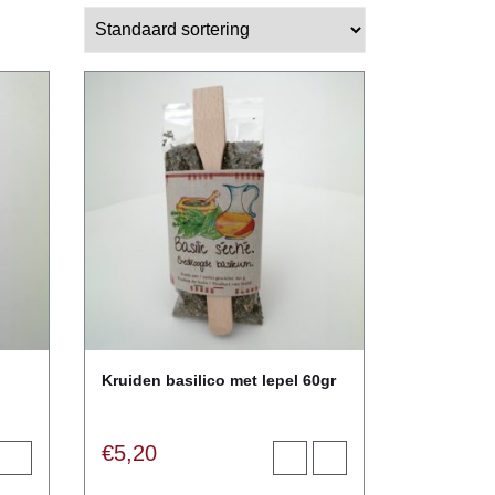
Kruiden basilico met lepel 60gr
€
5,20
oegen
View
Toevoegen
View
product
aan
product