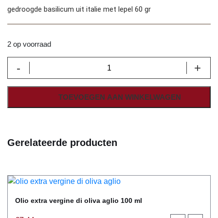
gedroogde basilicum uit italie met lepel 60 gr
2 op voorraad
Kruiden
-
+
basilico
met
lepel
TOEVOEGEN AAN WINKELWAGEN
60gr
aantal
Gerelateerde producten
Olio extra vergine di oliva aglio 100 ml