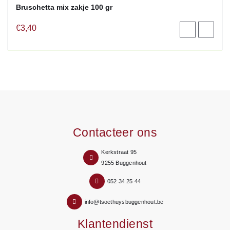
Bruschetta mix zakje 100 gr
€
3,40
Toevoegen
View
aan
product
winkelwagen
Contacteer ons
Kerkstraat 95
9255 Buggenhout
052 34 25 44
info@tsoethuysbuggenhout.be
Klantendienst