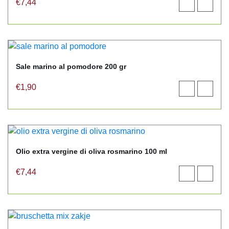
€
7,44
Toevoegen
View
aan
product
winkelwagen
Sale marino al pomodore 200 gr
€
1,90
Toevoegen
View
aan
product
winkelwagen
Olio extra vergine di oliva rosmarino 100 ml
€
7,44
Toevoegen
View
aan
product
winkelwagen