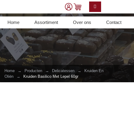
Home
Assortiment
Over ons
Contact
Home
→
Producten
→
Delicatessen
→
Kruiden En
Oliën
→
Kruiden Basilico Met Lepel 60gr