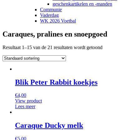
geschenkartikelen en -manden
Communie
Vaderdag
WK 2026 Voetbal
Caraques, pralines en snoepgoed
Resultaat 1–15 van de 21 resultaten wordt getoond
Blik Peter Rabbit koekjes
€
4,00
View product
Lees meer
Caraque Ducky melk
€
5,00