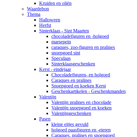
Kruiden en oliën
Waardebon
Thema
Halloween
Herfst
Sinterklaas - Sint Maarten
chocoladefiguren en -holgoed
marsepein
caraques, zoo-figuren en pralines
snoepgoed sint
Speculaas
Sinterklaasgeschenken
Kerst - eindejaar
Chocoladefiguren- en holgoed
Caraques en pralines
Snoepgoed en koeken Kerst
Geschenkartikelen - Geschenkmanden
Valentijn
Valentijn pralines en chocolade
Valentijn snoepgoed en koeken
Valentijngeschenken
Pasen
kleine eitjes gevuld
holgoed paasfiguren en -eieren
Caraques, pralines en snoepgoed