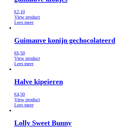
€
2,10
View product
Lees meer
Guimauve konijn gechocolateerd
€
6,50
View product
Lees meer
Halve kipeieren
€
4,50
View product
Lees meer
Lolly Sweet Bunny