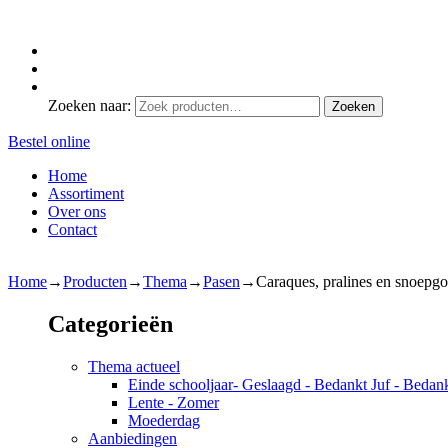
Zoeken naar:
Zoeken
Bestel online
Home
Assortiment
Over ons
Contact
Home
→
Producten
→
Thema
→
Pasen
→
Caraques, pralines en snoepg
Categorieën
Thema actueel
Einde schooljaar- Geslaagd - Bedankt Juf - Bedan
Lente - Zomer
Moederdag
Aanbiedingen