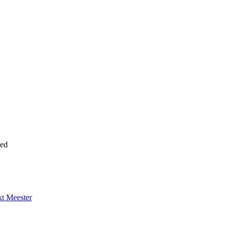
oed
kt Meester