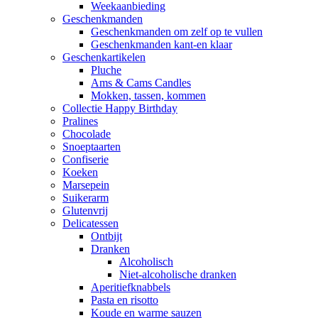
Weekaanbieding
Geschenkmanden
Geschenkmanden om zelf op te vullen
Geschenkmanden kant-en klaar
Geschenkartikelen
Pluche
Ams & Cams Candles
Mokken, tassen, kommen
Collectie Happy Birthday
Pralines
Chocolade
Snoeptaarten
Confiserie
Koeken
Marsepein
Suikerarm
Glutenvrij
Delicatessen
Ontbijt
Dranken
Alcoholisch
Niet-alcoholische dranken
Aperitiefknabbels
Pasta en risotto
Koude en warme sauzen