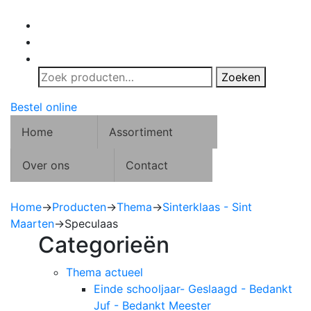
Zoeken
Zoeken
naar:
Bestel online
Home
Assortiment
Over ons
Contact
Home
→
Producten
→
Thema
→
Sinterklaas - Sint
Maarten
→
Speculaas
Categorieën
Thema actueel
Einde schooljaar- Geslaagd - Bedankt
Juf - Bedankt Meester