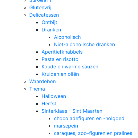
Suikerarm
Glutenvrij
Delicatessen
Ontbijt
Dranken
Alcoholisch
Niet-alcoholische dranken
Aperitiefknabbels
Pasta en risotto
Koude en warme sauzen
Kruiden en oliën
Waardebon
Thema
Halloween
Herfst
Sinterklaas - Sint Maarten
chocoladefiguren en -holgoed
marsepein
caraques, zoo-figuren en pralines