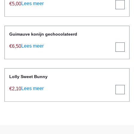
Lees meer
€
5,00
View
product
Guimauve konijn gechocolateerd
Lees meer
€
6,50
View
product
Lolly Sweet Bunny
Lees meer
€
2,10
View
product