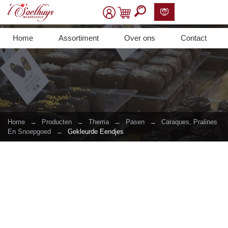
Home
Assortiment
Over ons
Contact
Home
→
Producten
→
Thema
→
Pasen
→
Caraques, Pralines
En Snoepgoed
→
Gekleurde Eendjes