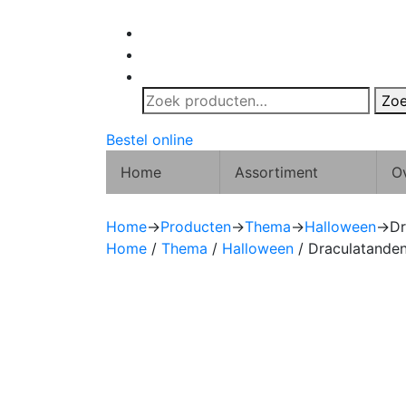
Zoeken
Zo
naar:
Bestel online
Home
Assortiment
O
Home
→
Producten
→
Thema
→
Halloween
→
Dr
Home
/
Thema
/
Halloween
/ Draculatande