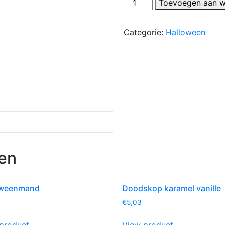
Draculatanden
Toevoegen aan w
aantal
Categorie:
Halloween
en
oweenmand
Doodskop karamel vanille
€
5,03
product
View product