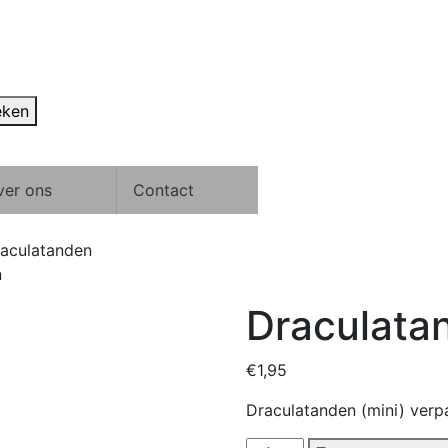
eken
ver ons
Contact
aculatanden
n
Draculata
€
1,95
Draculatanden (mini) verpa