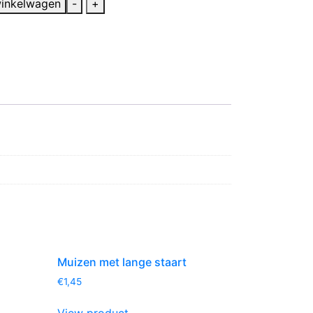
inkelwagen
-
+
Muizen met lange staart
€
1,45
View product