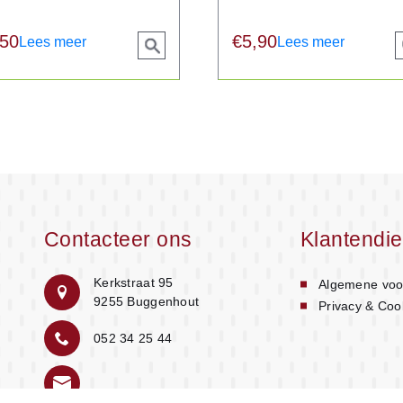
,50
€
5,90
Lees meer
Lees meer
View
product
p
Contacteer ons
Klantendie
Kerkstraat 95
Algemene voo
9255 Buggenhout
Privacy & Coo
052 34 25 44