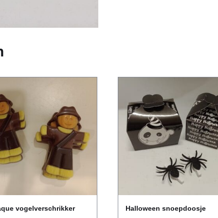
n
aque vogelverschrikker
Halloween snoepdoosje