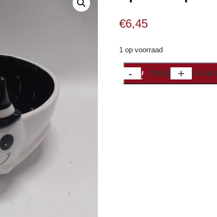
€
6,45
1 op voorraad
Spook
-
+
TOEVOEGEN AAN
"Spooky"
kom
aantal