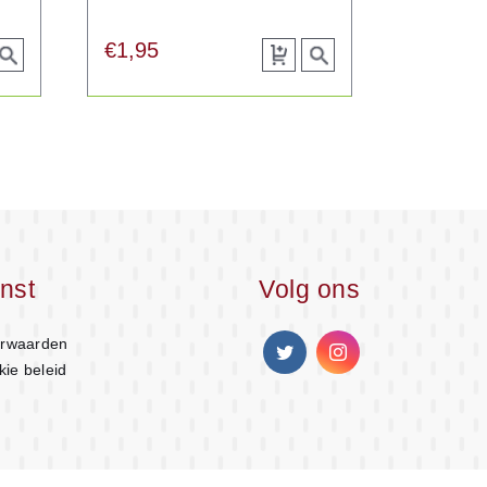
€
1,95
View
Toevoegen
View
roduct
aan
product
winkelwagen
nst
Volg ons
rwaarden
kie beleid