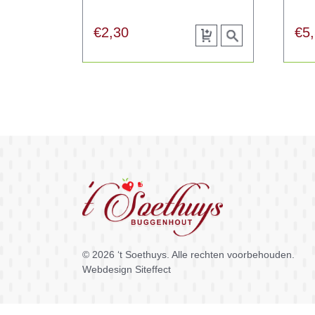
€
2,30
€
5
Toevoegen
View
aan
product
winkelwagen
© 2026
‘t Soethuys
. Alle rechten voorbehouden.
Webdesign Siteffect