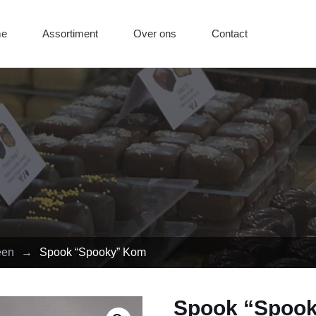
e
Assortiment
Over ons
Contact
een
→
Spook “Spooky” Kom
Spook “Spoo