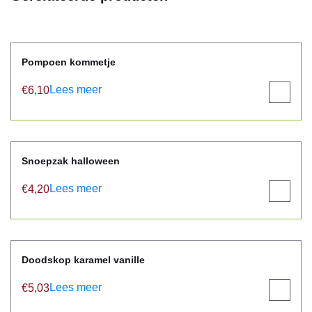
Pompoen kommetje
Lees meer
€
6,10
View
product
Snoepzak halloween
Lees meer
€
4,20
View
product
Doodskop karamel vanille
Lees meer
€
5,03
View
product