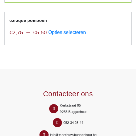
caraque pompoen
–
€
2,75
€
5,50
Opties selecteren
Contacteer ons
Kerkstraat 95
9255 Buggenhout
052 34 25 44
info@tsoethuysbuggenhout.be