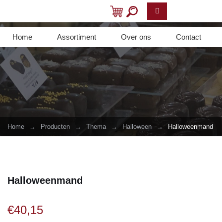
Home
Assortiment
Over ons
Contact
Home
→
Producten
→
Thema
→
Halloween
→
Halloweenmand
Halloweenmand
€
40,15