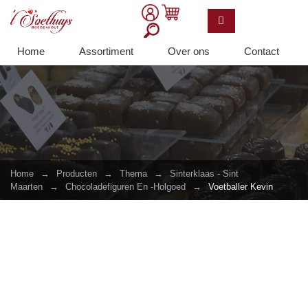
Home
Assortiment
Over ons
Contact
Home
→
Producten
→
Thema
→
Sinterklaas - Sint
Maarten
→
Chocoladefiguren En -holgoed
→
Voetballer Kevin