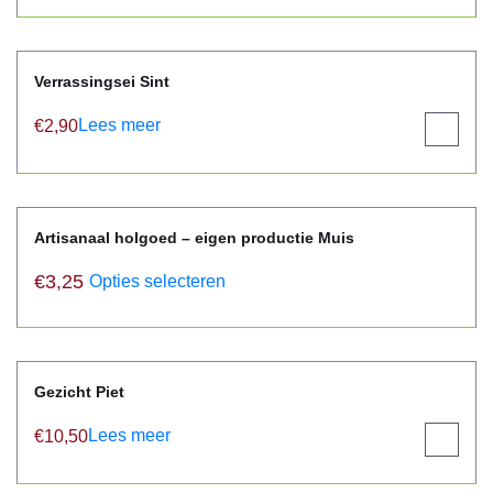
Verrassingsei Sint
Lees meer
€
2,90
View
product
Artisanaal holgoed – eigen productie Muis
€
3,25
Opties selecteren
Gezicht Piet
Lees meer
€
10,50
View
product