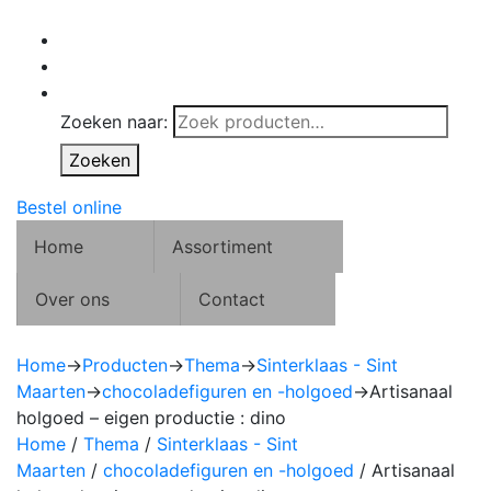
Zoeken naar:
Zoeken
Bestel online
Home
Assortiment
Over ons
Contact
Home
→
Producten
→
Thema
→
Sinterklaas - Sint
Maarten
→
chocoladefiguren en -holgoed
→
Artisanaal
holgoed – eigen productie : dino
Home
/
Thema
/
Sinterklaas - Sint
Maarten
/
chocoladefiguren en -holgoed
/ Artisanaal