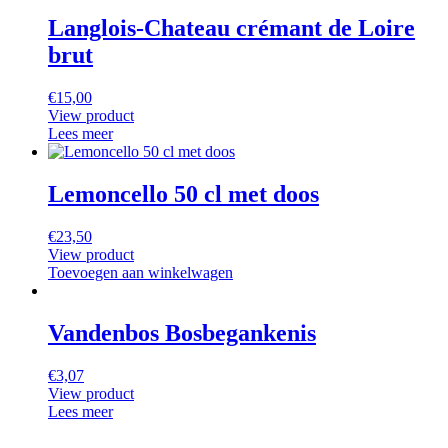
Langlois-Chateau crémant de Loire
brut
€
15,00
View product
Lees meer
Lemoncello 50 cl met doos
€
23,50
View product
Toevoegen aan winkelwagen
Vandenbos Bosbegankenis
€
3,07
View product
Lees meer