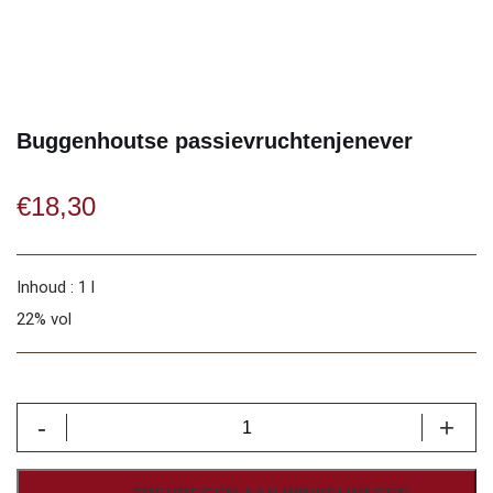
Buggenhoutse passievruchtenjenever
€
18,30
Inhoud : 1 l
22% vol
Buggenhoutse
-
+
passievruchtenjenever
aantal