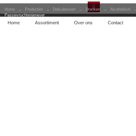
Home
→
Producten
→
Delicatessen
→
Dranken
→
Alcoholisch
Passievruchtenjenever
Home
Assortiment
Over ons
Contact