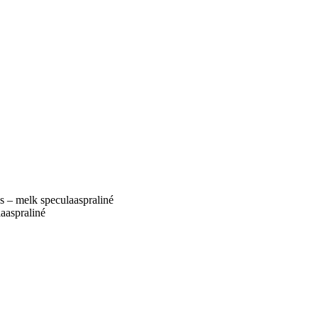
es – melk speculaaspraliné
laaspraliné