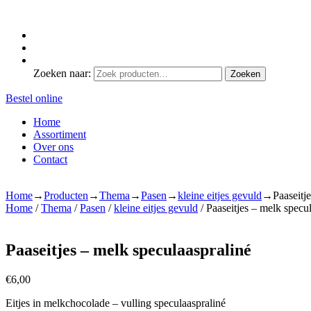
Zoeken naar:
Zoeken
Bestel online
Home
Assortiment
Over ons
Contact
Home
→
Producten
→
Thema
→
Pasen
→
kleine eitjes gevuld
→
Paaseitj
Home
/
Thema
/
Pasen
/
kleine eitjes gevuld
/ Paaseitjes – melk specu
Paaseitjes – melk speculaaspraliné
€
6,00
Eitjes in melkchocolade – vulling speculaaspraliné