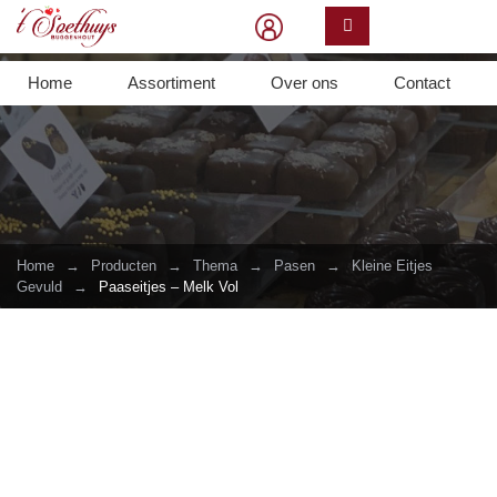
Home
Assortiment
Over ons
Contact
Home
→
Producten
→
Thema
→
Pasen
→
Kleine Eitjes
Gevuld
→
Paaseitjes – Melk Vol