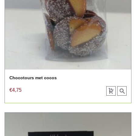
Chocotours met cocos
€
4,75
Toevoegen
View
aan
product
winkelwagen