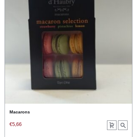
Macarons
€
5,66
Toevoegen
View
aan
product