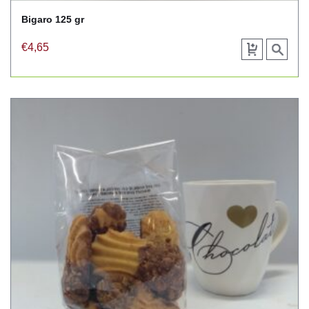
Bigaro 125 gr
€
4,65
Toevoegen
View
aan
product
winkelwagen