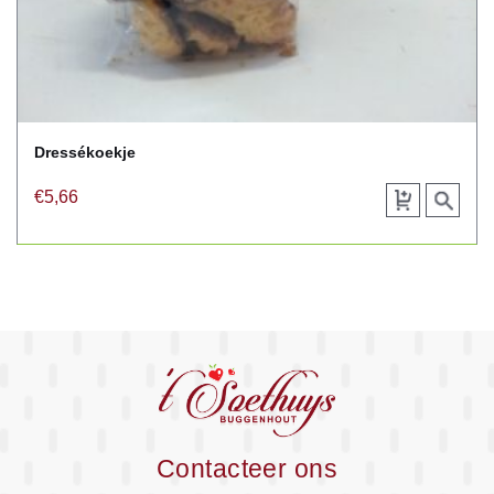
Dressékoekje
€
5,66
Toevoegen
View
aan
product
winkelwagen
Contacteer ons