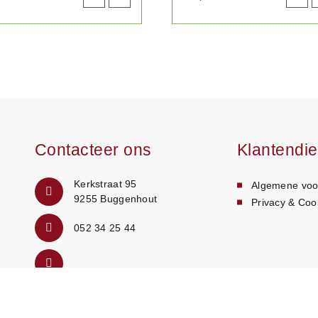
aan
product
aan
p
winkelwagen
winke
Contacteer ons
Klantendie
Kerkstraat 95
Algemene voo
9255 Buggenhout
Privacy & Coo
052 34 25 44
info@tsoethuysbuggenhout.be