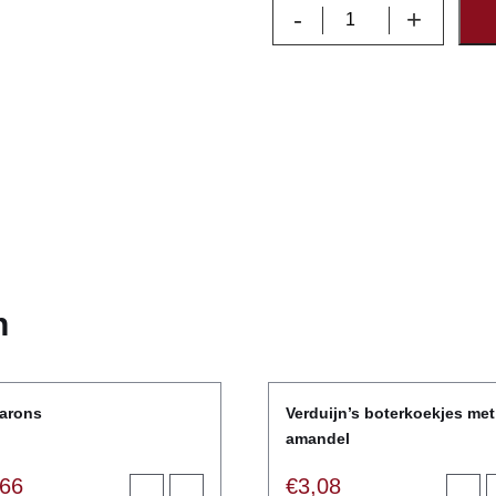
Cigarette
-
+
russe
gedipt
aantal
n
arons
Verduijn’s boterkoekjes met
amandel
,66
€
3,08
Toevoegen
View
Toevo