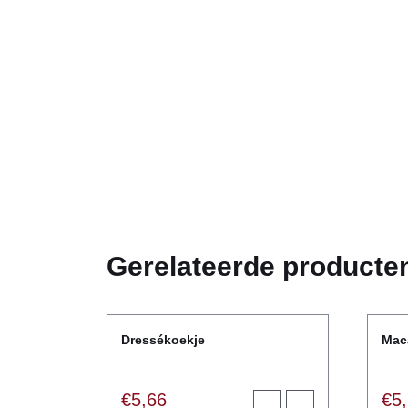
Gerelateerde producte
Dressékoekje
Mac
€
5,66
€
5
Toevoegen
View