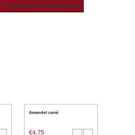
TOEVOEGEN AAN WINKELWAGEN
Amandel carré
€
4,75
egen
View
Toevoegen
View