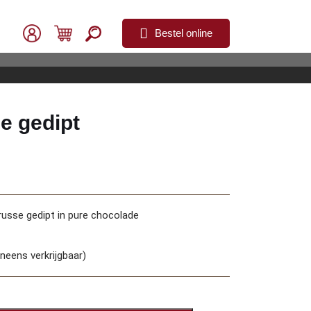
Bestel online
e gedipt
russe gedipt in pure chocolade
neens verkrijgbaar)