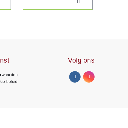
roduct
aan
product
lwagen
winkelwagen
nst
Volg ons
rwaarden
kie beleid