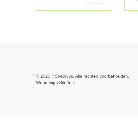
aan
product
winkelwagen
© 2026
‘t Soethuys
. Alle rechten voorbehouden.
Webdesign Siteffect