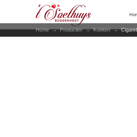
Ho
Home
→
Producten
→
Koeken
→
Cigare