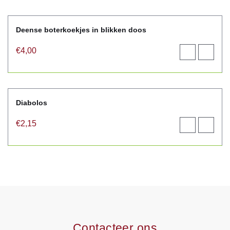
winkelwagen
Deense boterkoekjes in blikken doos
€
4,00
Toevoegen
View
aan
product
winkelwagen
Diabolos
€
2,15
Toevoegen
View
aan
product
winkelwagen
Contacteer ons