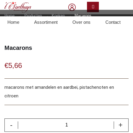
Home
→
Producten
→
Koeken
→
Macarons
Home
Assortiment
Over ons
Contact
Macarons
€
5,66
macarons met amandelen en aardbei, pistachenoten en
citroen
Macarons
-
+
aantal