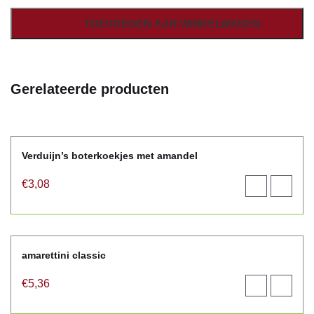
TOEVOEGEN AAN WINKELWAGEN
Gerelateerde producten
Verduijn’s boterkoekjes met amandel
€
3,08
Toevoegen
View
aan
product
winkelwagen
amarettini classic
€
5,36
Toevoegen
View
aan
product