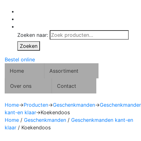
Zoeken naar:
Zoeken
Bestel online
Home
Assortiment
Over ons
Contact
Home
→
Producten
→
Geschenkmanden
→
Geschenkmande
kant-en klaar
→
Koekendoos
Home
/
Geschenkmanden
/
Geschenkmanden kant-en
klaar
/ Koekendoos