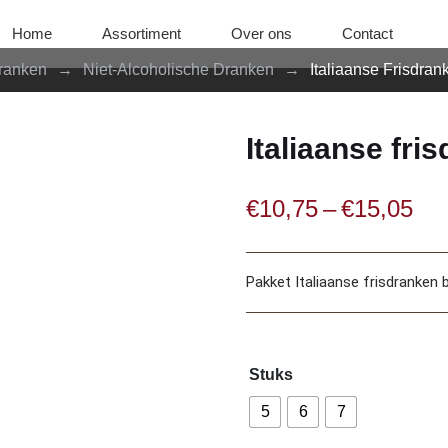
Home
Assortiment
Over ons
Contact
ranken
→
Niet-Alcoholische Dranken
→
Italiaanse Frisdran
Italiaanse fri
€
10,75
–
€
15,05
Pakket Italiaanse frisdranken 
Stuks
5
6
7