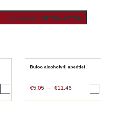
TOEVOEGEN AAN WINKELWAGEN
Buloo alcoholvrij aperitief
–
€
5,05
€
11,46
Opties
Opties
selecteren
selecteren