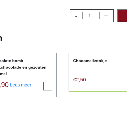
Italiaanse
-
+
frisdranken
aantal
n
colate bomb
Chocomelkstokje
kchocolade en gezouten
amel
€
2,50
,90
Lees meer
View
product