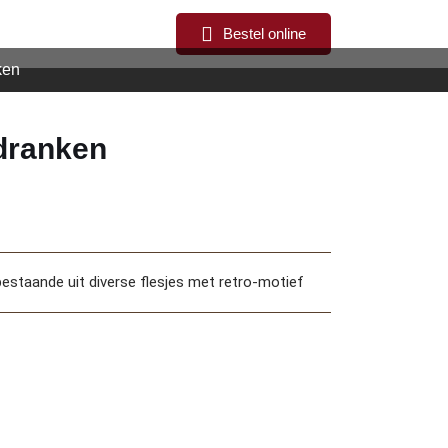
Bestel online
ken
sdranken
bestaande uit diverse flesjes met retro-motief