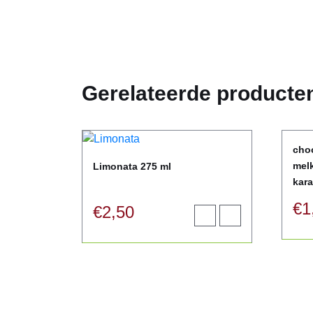
Gerelateerde producte
cho
mel
Limonata 275 ml
kar
€
1
€
2,50
Toevoegen
View
aan
product
winkelwagen