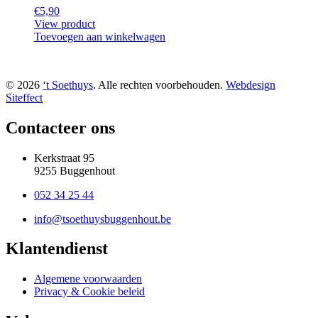
€
5,90
View product
Toevoegen aan winkelwagen
© 2026
‘t Soethuys
. Alle rechten voorbehouden.
Webdesign
Siteffect
Contacteer ons
Kerkstraat 95
9255 Buggenhout
052 34 25 44
info@tsoethuysbuggenhout.be
Klantendienst
Algemene voorwaarden
Privacy & Cookie beleid