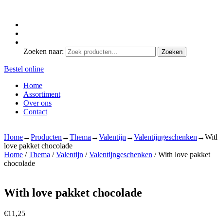
Zoeken naar:
Zoeken
Bestel online
Home
Assortiment
Over ons
Contact
Home
→
Producten
→
Thema
→
Valentijn
→
Valentijngeschenken
→
Wit
love pakket chocolade
Home
/
Thema
/
Valentijn
/
Valentijngeschenken
/ With love pakket
chocolade
With love pakket chocolade
€
11,25