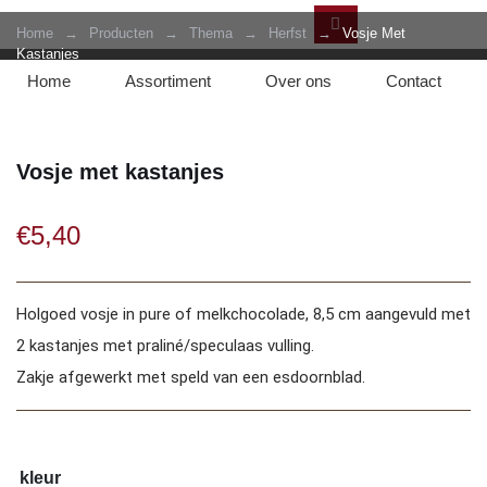
Home
→
Producten
→
Thema
→
Herfst
→
Vosje Met
Kastanjes
Home
Assortiment
Over ons
Contact
Vosje met kastanjes
€
5,40
Holgoed vosje in pure of melkchocolade, 8,5 cm aangevuld met
2 kastanjes met praliné/speculaas vulling.
Zakje afgewerkt met speld van een esdoornblad.
kleur