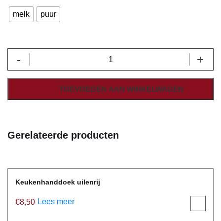
melk
puur
Vosje
-
+
met
kastanjes
aantal
TOEVOEGEN AAN WINKELWAGEN
Gerelateerde producten
Keukenhanddoek uilenrij
Lees meer
€
8,50
View
product