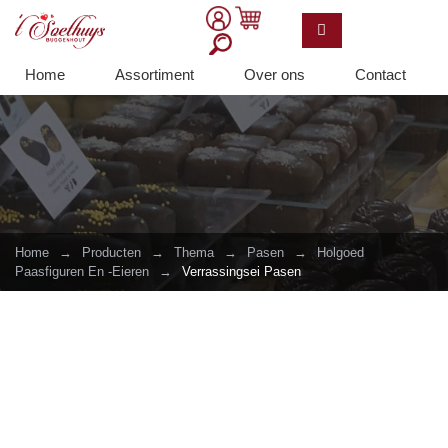
Home
Assortiment
Over ons
Contact
Home
→
Producten
→
Thema
→
Pasen
→
Holgoed
Paasfiguren En -eieren
→
Verrassingsei Pasen