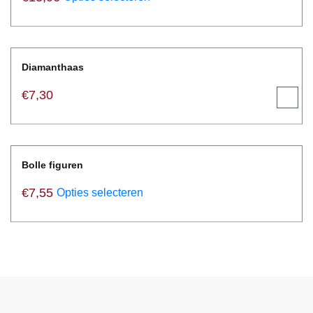
Diamanthaas
€
7,30
Opties
select
Bolle figuren
€
7,55
Opties selecteren