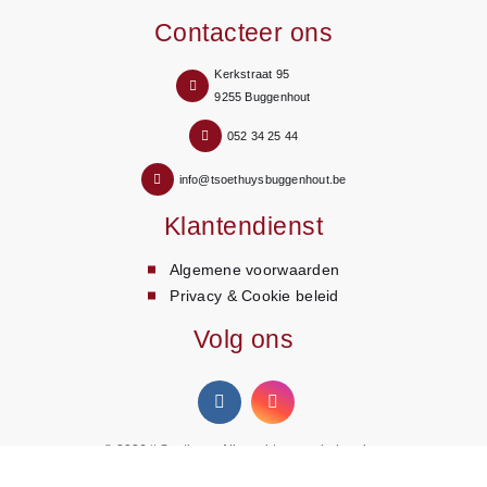
Contacteer ons
Kerkstraat 95
9255 Buggenhout
052 34 25 44
info@tsoethuysbuggenhout.be
Klantendienst
Algemene voorwaarden
Privacy & Cookie beleid
Volg ons
© 2026
‘t Soethuys
. Alle rechten voorbehouden.
Webdesign Siteffect