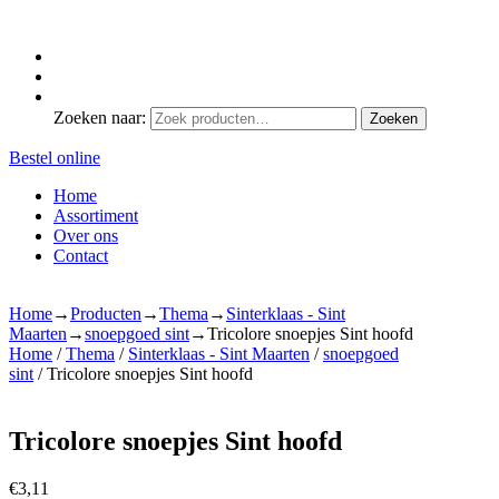
Zoeken naar:
Zoeken
Bestel online
Home
Assortiment
Over ons
Contact
Home
→
Producten
→
Thema
→
Sinterklaas - Sint
Maarten
→
snoepgoed sint
→
Tricolore snoepjes Sint hoofd
Home
/
Thema
/
Sinterklaas - Sint Maarten
/
snoepgoed
sint
/ Tricolore snoepjes Sint hoofd
Tricolore snoepjes Sint hoofd
€
3,11