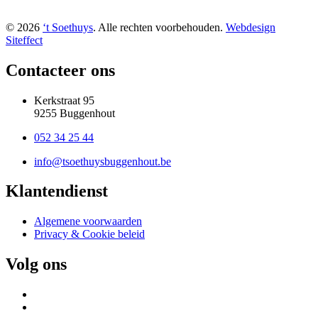
© 2026
‘t Soethuys
. Alle rechten voorbehouden.
Webdesign
Siteffect
Contacteer ons
Kerkstraat 95
9255 Buggenhout
052 34 25 44
info@tsoethuysbuggenhout.be
Klantendienst
Algemene voorwaarden
Privacy & Cookie beleid
Volg ons