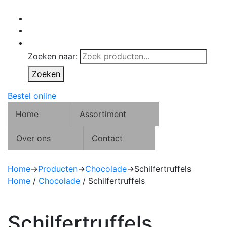
Zoeken naar:
Zoeken
Bestel online
Home
Assortiment
Over ons
Contact
Home
→
Producten
→
Chocolade
→
Schilfertruffels
Home
/
Chocolade
/ Schilfertruffels
Schilfertruffels