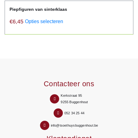
Piepfiguren van sinterklaas
€
6,45
Opties selecteren
Contacteer ons
Kerkstraat 95
9255 Buggenhout
052 34 25 44
info@tsoethuysbuggenhout.be