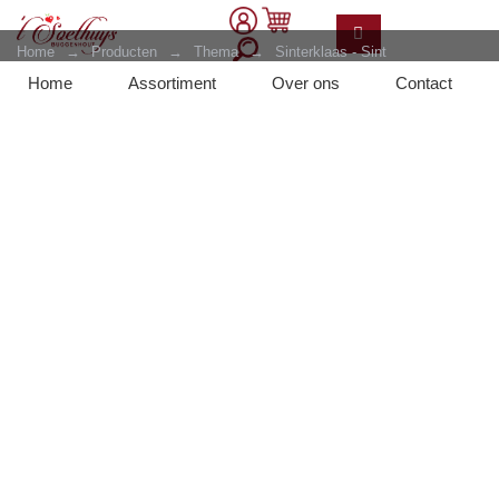
Home
→
Producten
→
Thema
→
Sinterklaas - Sint
Maarten
→
Chocoladefiguren En -holgoed
→
Pierrot Marbré
Home
Assortiment
Over ons
Contact