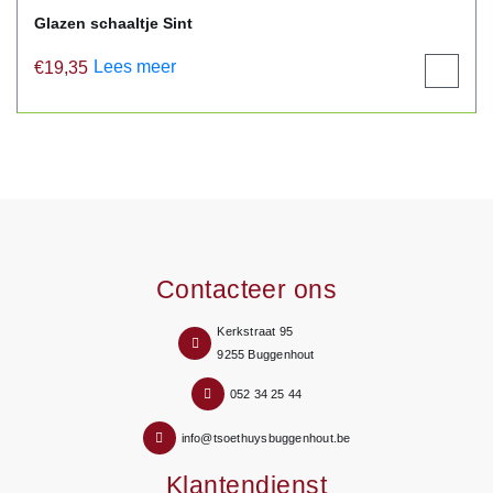
Glazen schaaltje Sint
Lees meer
€
19,35
View
product
Contacteer ons
Kerkstraat 95
9255 Buggenhout
052 34 25 44
info@tsoethuysbuggenhout.be
Klantendienst