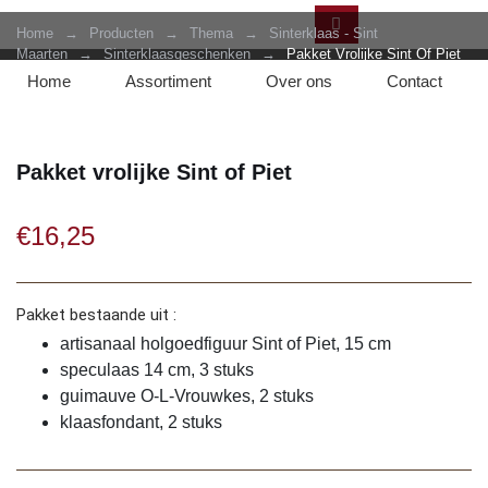
Home
→
Producten
→
Thema
→
Sinterklaas - Sint
Maarten
→
Sinterklaasgeschenken
→
Pakket Vrolijke Sint Of Piet
Home
Assortiment
Over ons
Contact
Pakket vrolijke Sint of Piet
€
16,25
Pakket bestaande uit :
artisanaal holgoedfiguur Sint of Piet, 15 cm
speculaas 14 cm, 3 stuks
guimauve O-L-Vrouwkes, 2 stuks
klaasfondant, 2 stuks