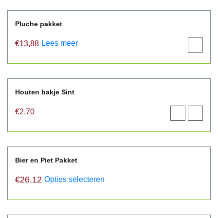
Pluche pakket
Lees meer
€
13,88
View
product
Houten bakje Sint
€
2,70
Toevoegen
View
aan
product
winkelwagen
Bier en Piet Pakket
€
26,12
Opties selecteren