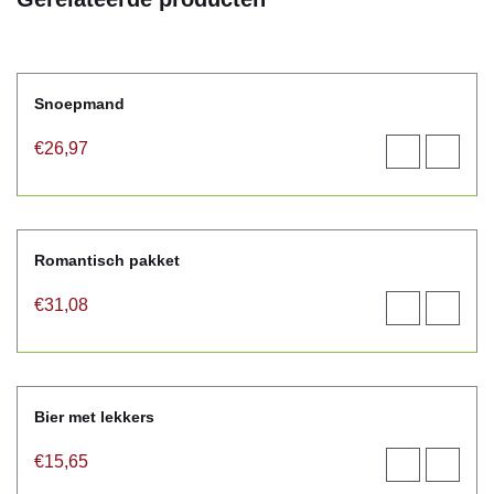
Snoepmand
€
26,97
Toevoegen
View
aan
product
winkelwagen
Romantisch pakket
€
31,08
Toevoegen
View
aan
product
winkelwagen
Bier met lekkers
€
15,65
Toevoegen
View
aan
product