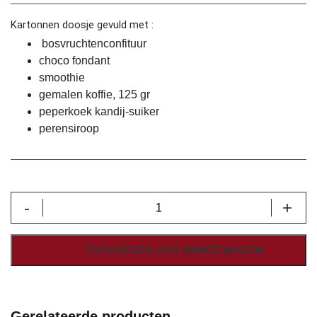
Kartonnen doosje gevuld met :
bosvruchtenconfituur
choco fondant
smoothie
gemalen koffie, 125 gr
peperkoek kandij-suiker
perensiroop
Ontbijtmand
-
+
mini
aantal
TOEVOEGEN AAN WINKELWAGEN
Gerelateerde producten