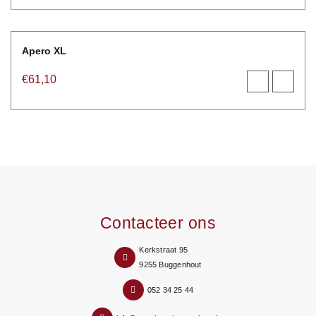
winkelwagen
Apero XL
€
61,10
Toevoegen
View
aan
product
winkelwagen
Contacteer ons
Kerkstraat 95
9255 Buggenhout
052 34 25 44