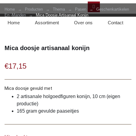
Home
→
Producten
→
Thema
→
Pasen
→
Geschenkartikelen
En -manden
→
Mica Doosje Artisanaal Konijn
Home
Assortiment
Over ons
Contact
Mica doosje artisanaal konijn
€
17,15
Mica doosje gevuld met
2 artisanale holgoedfiguren konijn, 10 cm (eigen
productie)
165 gram gevulde paaseitjes