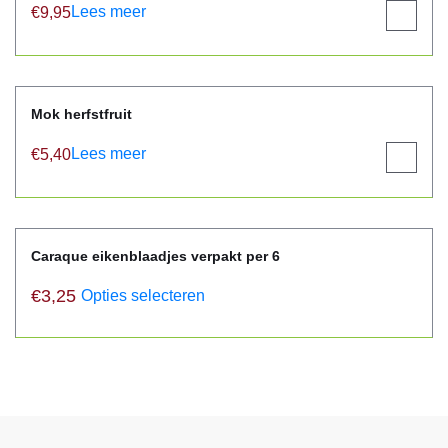
Lees meer
€
9,95
View
product
Mok herfstfruit
Lees meer
€
5,40
View
product
Caraque eikenblaadjes verpakt per 6
€
3,25
Opties selecteren