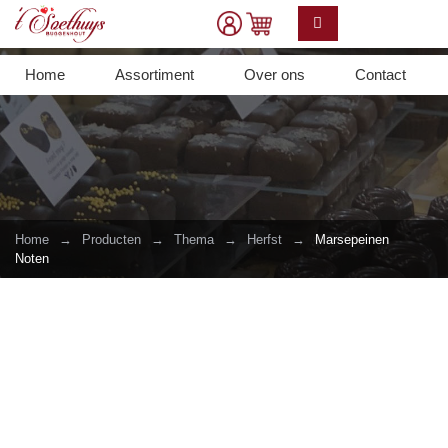
Home
Assortiment
Over ons
Contact
Home
→
Producten
→
Thema
→
Herfst
→
Marsepeinen
Noten