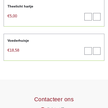
Theelicht hartje
€
5,00
Toevoegen
View
aan
product
winkelwagen
Voederhuisje
€
18,58
Toevoegen
View
aan
product
winkelwagen
Contacteer ons