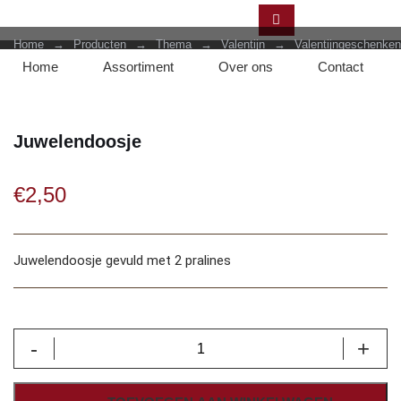
Home
→
Producten
→
Thema
→
Valentijn
→
Valentijngeschenken
Home
Assortiment
Over ons
Contact
Juwelendoosje
€
2,50
Juwelendoosje gevuld met 2 pralines
Juwelendoosje
-
+
aantal