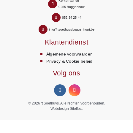
Kerkstraat 95
9255 Buggenhout
052 34 25 44
info@tsoethuysbuggenhout.be
Klantendienst
Algemene voorwaarden
Privacy & Cookie beleid
Volg ons
© 2026
‘t Soethuys
. Alle rechten voorbehouden.
Webdesign Siteffect