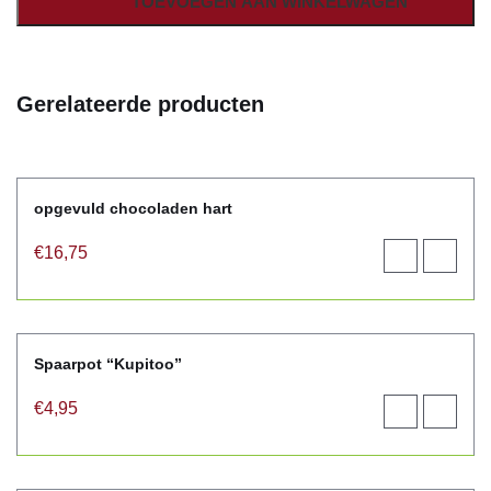
TOEVOEGEN AAN WINKELWAGEN
Gerelateerde producten
opgevuld chocoladen hart
€
16,75
Toevoegen
View
aan
product
winkelwagen
Spaarpot “Kupitoo”
€
4,95
Toevoegen
View
aan
product
winkelwagen