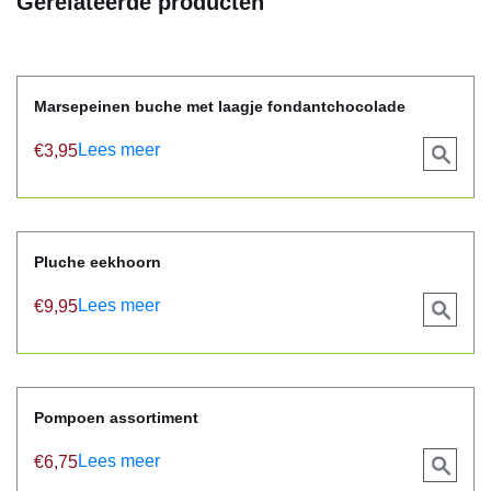
Gerelateerde producten
Marsepeinen buche met laagje fondantchocolade
Lees meer
€
3,95
View
product
Pluche eekhoorn
Lees meer
€
9,95
View
product
Pompoen assortiment
Lees meer
€
6,75
View
product