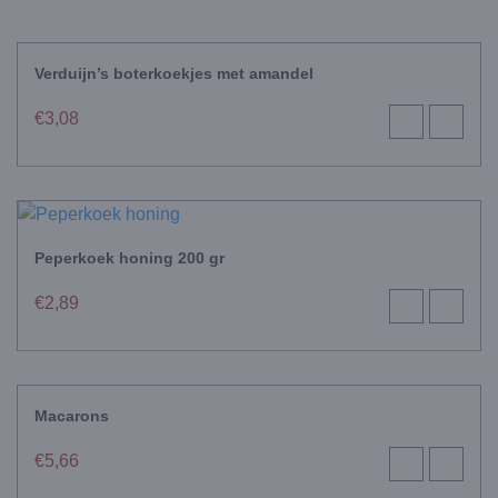
Verduijn’s boterkoekjes met amandel
€
3,08
Toevoegen
View
aan
product
winkelwagen
Peperkoek honing 200 gr
€
2,89
Toevoegen
View
aan
product
winkelwagen
Macarons
€
5,66
Toevoegen
View
aan
product