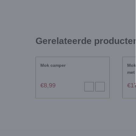
Gerelateerde producte
Mok camper
Mok
met 
€
8,99
€
1
Toevoegen
View
aan
product
winkelwagen