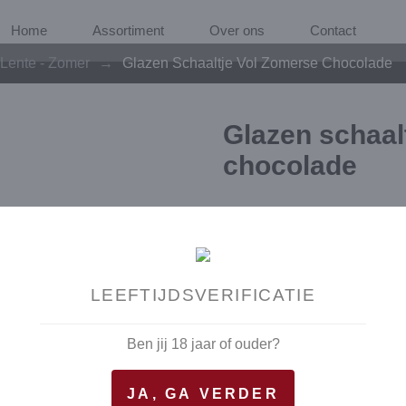
Home
Assortiment
Over ons
Contact
Lente - Zomer
→
Glazen Schaaltje Vol Zomerse Chocolade
Glazen schaal
chocolade
€
21,15
glazen schaaltje gevuld met c
LEEFTIJDSVERIFICATIE
chocolaatjes
Ben jij 18 jaar of ouder?
Enkel afhalen
JA, GA VERDER