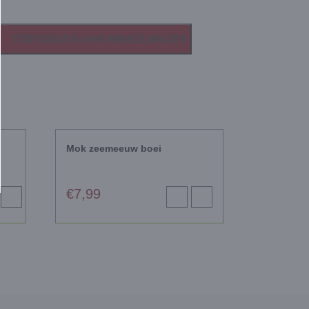
TOEVOEGEN AAN WINKELWAGEN
Mok zeemeeuw boei
€
7,99
Opties
Toevoegen
View
selecteren
aan
product
winkelwagen