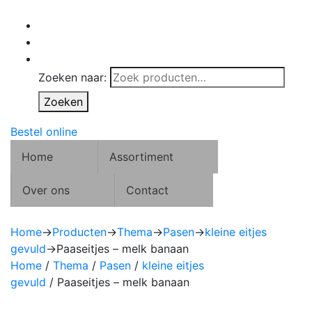
Zoeken naar:
Zoeken
Bestel online
Home
Assortiment
Over ons
Contact
Home
→
Producten
→
Thema
→
Pasen
→
kleine eitjes
gevuld
→
Paaseitjes – melk banaan
Home
/
Thema
/
Pasen
/
kleine eitjes
gevuld
/ Paaseitjes – melk banaan