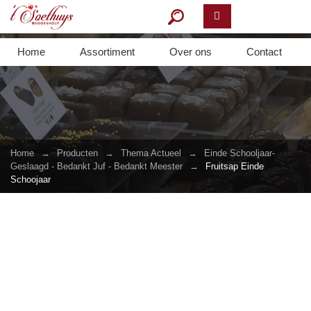
Home
Assortiment
Over ons
Contact
Home
→
Producten
→
Thema Actueel
→
Einde Schooljaar-
Geslaagd - Bedankt Juf - Bedankt Meester
→
Fruitsap Einde
Schoojaar