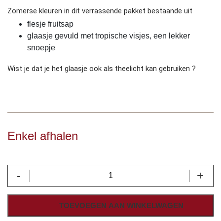
Zomerse kleuren in dit verrassende pakket bestaande uit
flesje fruitsap
glaasje gevuld met tropische visjes, een lekker
snoepje
Wist je dat je het glaasje ook als theelicht kan gebruiken ?
Enkel afhalen
Fruitsap
-
+
einde
schoojaar
aantal
TOEVOEGEN AAN WINKELWAGEN