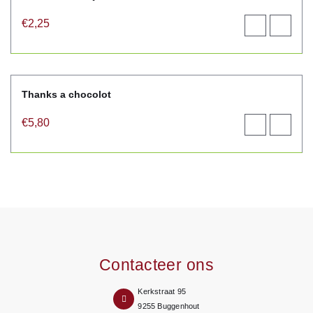
€
2,25
Toevoegen
View
aan
product
winkelwagen
Thanks a chocolot
€
5,80
Toevoegen
View
aan
product
winkelwagen
Contacteer ons
Kerkstraat 95
9255 Buggenhout