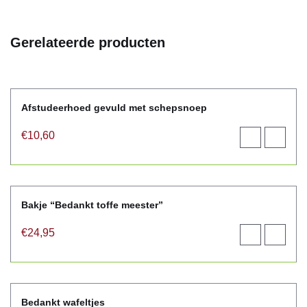
Gerelateerde producten
Afstudeerhoed gevuld met schepsnoep
€
10,60
Toevoegen
View
aan
product
winkelwagen
Bakje “Bedankt toffe meester”
€
24,95
Toevoegen
View
aan
product
winkelwagen
Bedankt wafeltjes