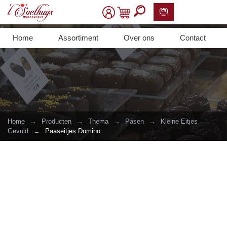
Home
Assortiment
Over ons
Contact
Home
→
Producten
→
Thema
→
Pasen
→
Kleine Eitjes
Gevuld
→
Paaseitjes Domino