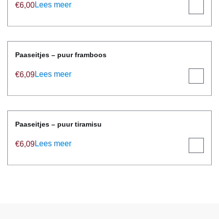
Lees meer
€
6,00
View
product
Paaseitjes – puur framboos
Lees meer
€
6,09
View
product
Paaseitjes – puur tiramisu
Lees meer
€
6,09
View
product