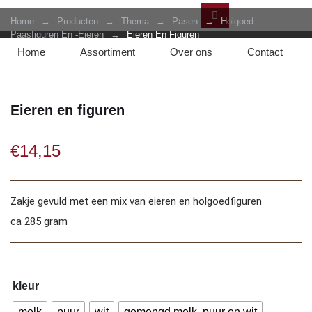
Home
→
Producten
→
Thema
→
Pasen
→
Holgoed
Paasfiguren En -eieren
→
Eieren En Figuren
Home
Assortiment
Over ons
Contact
Eieren en figuren
€
14,15
Zakje gevuld met een mix van eieren en holgoedfiguren
ca 285 gram
kleur
melk
puur
wit
gemengd melk, puur en wit