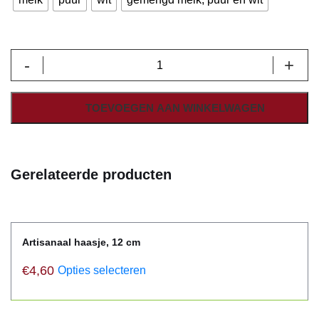
Eieren
-
+
en
figuren
aantal
TOEVOEGEN AAN WINKELWAGEN
Gerelateerde producten
Artisanaal haasje, 12 cm
€
4,60
Opties selecteren