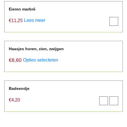
Eieren marbré
Lees meer
€
11,25
View
product
Haasjes horen, zien, zwijgen
€
8,60
Opties selecteren
Badeendje
€
4,20
Toevoegen
View
aan
product
winkelwagen