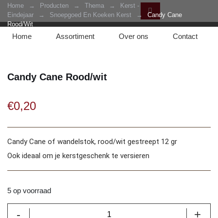
Home
→
Producten
→
Thema
→
Kerst -
Eindejaar
→
Snoepgoed En Koeken Kerst
→
Candy Cane
Rood/wit
Home
Assortiment
Over ons
Contact
Candy Cane Rood/wit
€
0,20
Candy Cane of wandelstok, rood/wit gestreept 12 gr
Ook ideaal om je kerstgeschenk te versieren
5 op voorraad
Candy
-
+