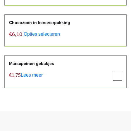
Chocozoen in kerstverpakking
€
6,10
Opties selecteren
Marsepeinen gebakjes
Lees meer
€
1,75
View
product