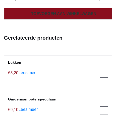
Cane
Rood/wit
aantal
TOEVOEGEN AAN WINKELWAGEN
Gerelateerde producten
Lukken
Lees meer
€
3,20
View
product
Gingerman boterspeculaas
Lees meer
€
9,10
View
product