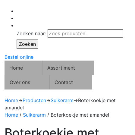
Zoeken naar:
Zoeken
Bestel online
Home
Assortiment
Over ons
Contact
Home
→
Producten
→
Suikerarm
→
Boterkoekje met
amandel
Home
/
Suikerarm
/ Boterkoekje met amandel
Boterkoekje met