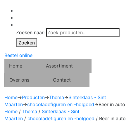
Zoeken naar:
Zoeken
Bestel online
Home
Assortiment
Over ons
Contact
Home
→
Producten
→
Thema
→
Sinterklaas - Sint
Maarten
→
chocoladefiguren en -holgoed
→
Beer in auto
Home
/
Thema
/
Sinterklaas - Sint
Maarten
/
chocoladefiguren en -holgoed
/ Beer in auto