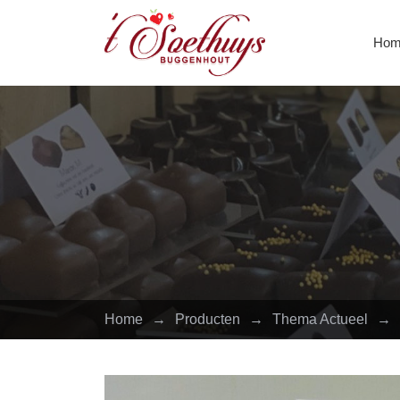
Hom
Home
→
Producten
→
Thema Actueel
→