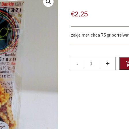
€
2,25
zakje met circa 75 gr borrelwa
Bedankt
-
+
wafeltjes
aantal