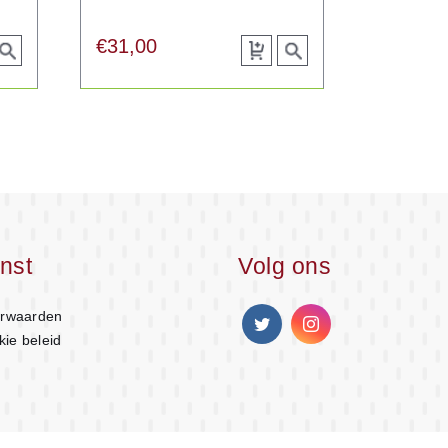
€
31,00
egen
View
Toevoegen
View
roduct
aan
product
lwagen
winkelwagen
nst
Volg ons
rwaarden
kie beleid