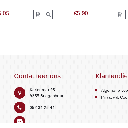
5,05
€
5,90
Toevoegen
View
Toevo
aan
product
aan
p
winkelwagen
winke
Contacteer ons
Klantendie
Kerkstraat 95
Algemene voo
9255 Buggenhout
Privacy & Coo
052 34 25 44