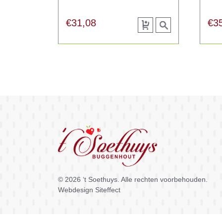
€
31,08
€
3
Toevoegen
View
aan
product
winkelwagen
© 2026
‘t Soethuys
. Alle rechten voorbehouden.
Webdesign Siteffect