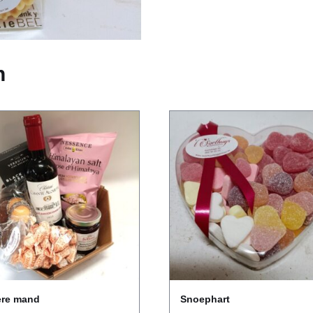
n
ere mand
Snoephart