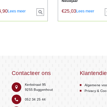
Nieuwjaar
4,90
€
25,03
Lees meer
Lees meer
View
product
p
Contacteer ons
Klantendie
Kerkstraat 95
Algemene voo
9255 Buggenhout
Privacy & Coo
052 34 25 44