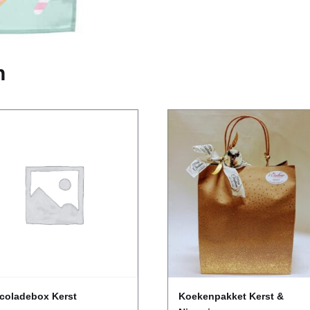
Pusheen
the
Kat
aantal
n
coladebox Kerst
Koekenpakket Kerst &