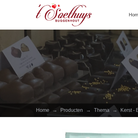
Hom
Home
→
Producten
→
Thema
→
Kerst - 