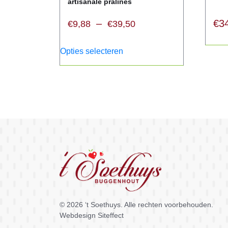
artisanale pralines
–
€
3
€
9,88
€
39,50
Opties selecteren
© 2026
‘t Soethuys
. Alle rechten voorbehouden.
Webdesign Siteffect