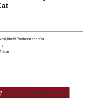
Kat
rolijkheid Pusheen the Kat
en
 46cm
TOEVOEGEN AAN WINKELWAGEN