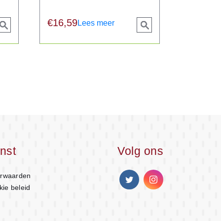
€
16,59
Lees meer
View
View
roduct
product
nst
Volg ons
rwaarden
kie beleid