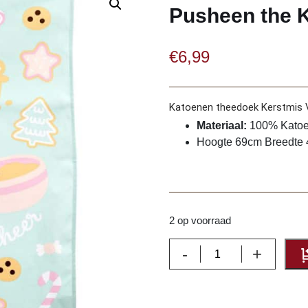
Pusheen the 
€
6,99
Katoenen theedoek Kerstmis V
Materiaal:
100% Kato
Hoogte 69cm Breedte
2 op voorraad
Theedoek
-
+
-
Kerstmis
Vrolijkheid