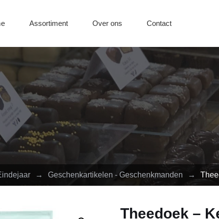
e
Assortiment
Over ons
Contact
Eindejaar
→
Geschenkartikelen - Geschenkmanden
→
Thee
Theedoek – Ke